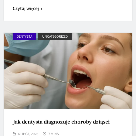
Czytaj więcej
DENTYSTA
UNCATEGORIZED
Jak dentysta diagnozuje choroby dziąseł
6 LIPCA, 2026
7 MINS