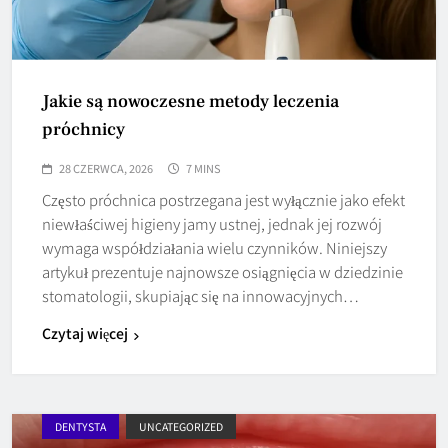
Jakie są nowoczesne metody leczenia
próchnicy
28 CZERWCA, 2026
7 MINS
Często próchnica postrzegana jest wyłącznie jako efekt
niewłaściwej higieny jamy ustnej, jednak jej rozwój
wymaga współdziałania wielu czynników. Niniejszy
artykuł prezentuje najnowsze osiągnięcia w dziedzinie
stomatologii, skupiając się na innowacyjnych…
Czytaj więcej
DENTYSTA
UNCATEGORIZED