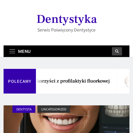
Skip
to
Dentystyka
content
Serwis Poświęcony Dentystyce
MENU
Jakie są korzyści z profilaktyki fluorkowej
POLECAMY
DENTYSTA
UNCATEGORIZED