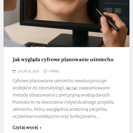
Jak wygląda cyfrowe planowanie uśmiechu
14 LIPCA, 2026
6 MINS
Cyfrowe planowanie uśmiechu rewolucjonizuje
podejście do stomatologii, łącząc zaawansowane
metody obrazowania z precyzyjną analizą danych.
Pozwala to na stworzenie indywidualnego projektu
uśmiechu, który uwzględnia anatomię pacjenta,
oczekiwania estetyczne oraz funkcjonalne…
Czytaj więcej