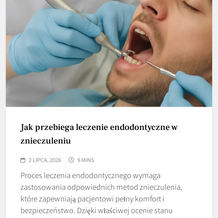
Jak przebiega leczenie endodontyczne w
znieczuleniu
2 LIPCA, 2026
9 MINS
Proces leczenia endodontycznego wymaga
zastosowania odpowiednich metod znieczulenia,
które zapewniają pacjentowi pełny komfort i
bezpieczeństwo. Dzięki właściwej ocenie stanu