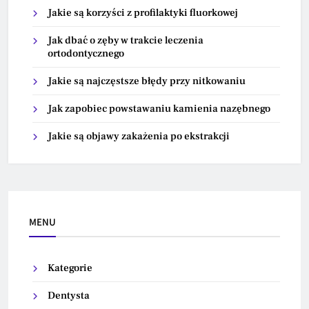
Jakie są korzyści z profilaktyki fluorkowej
Jak dbać o zęby w trakcie leczenia
ortodontycznego
Jakie są najczęstsze błędy przy nitkowaniu
Jak zapobiec powstawaniu kamienia nazębnego
Jakie są objawy zakażenia po ekstrakcji
MENU
Kategorie
Dentysta