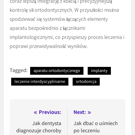
coraz lepszą integrację z kością i precyzyjniejszą
kontrolę sił ortodontycznych. W przyszłości można
spodziewać się systemów łączących elementy
aparatu bezpośrednio z łącznikami
implantologicznymi, co przyspieszy proces leczenia i
poprawi przewidywalność wyników.
Tagged:
aparatu ortodontycznego
implanty
leczenie interdyscyplinarne
ortodoncja
Nawigacja
Previous:
Next:
wpisu
Jak dentysta
Jak dbać o uśmiech
diagnozuje choroby
po leczeniu