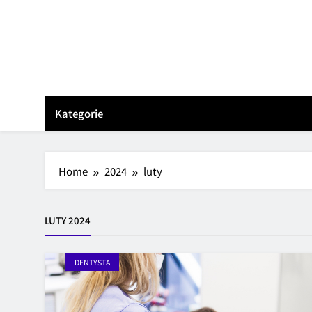
Skip
to
content
Kategorie
Home
2024
luty
LUTY 2024
DENTYSTA