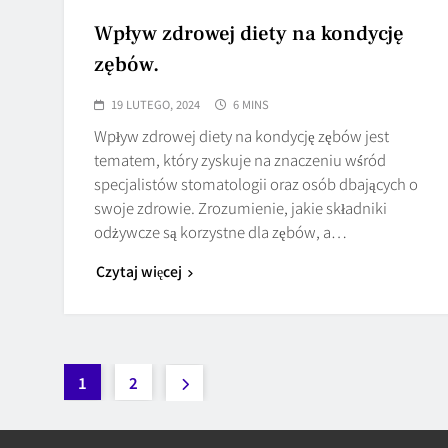
Wpływ zdrowej diety na kondycję
zębów.
19 LUTEGO, 2024
6 MINS
Wpływ zdrowej diety na kondycję zębów jest
tematem, który zyskuje na znaczeniu wśród
specjalistów stomatologii oraz osób dbających o
swoje zdrowie. Zrozumienie, jakie składniki
odżywcze są korzystne dla zębów, a…
Czytaj więcej
1
2