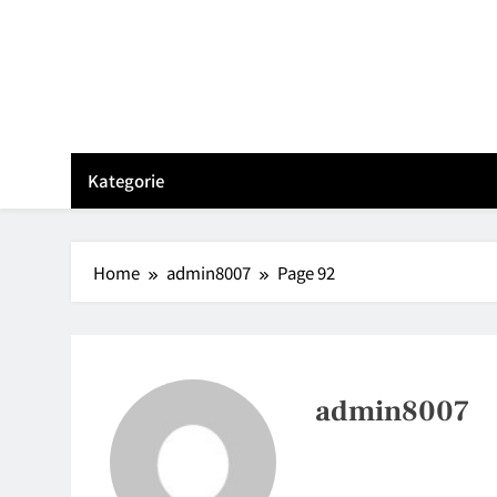
Skip
to
content
Kategorie
Home
admin8007
Page 92
admin8007