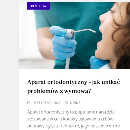
DENTYSTA
Aparat ortodontyczny – jak unikać
problemów z wymową?
19 STYCZNIA, 2023
6 MINS
Aparat ortodontyczny to popularne narzędzie
stosowane w celu korekty ustawienia zębów i
poprawy zgryzu. Jednakże, jego noszenie może