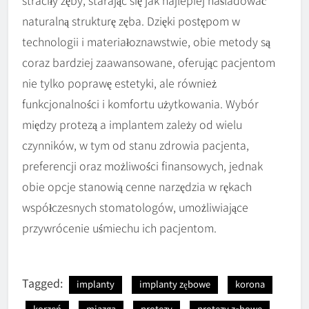
straciły zęby, starając się jak najlepiej naśladować
naturalną strukturę zęba. Dzięki postępom w
technologii i materiałoznawstwie, obie metody są
coraz bardziej zaawansowane, oferując pacjentom
nie tylko poprawę estetyki, ale również
funkcjonalności i komfortu użytkowania. Wybór
między protezą a implantem zależy od wielu
czynników, w tym od stanu zdrowia pacjenta,
preferencji oraz możliwości finansowych, jednak
obie opcje stanowią cenne narzędzia w rękach
współczesnych stomatologów, umożliwiające
przywrócenie uśmiechu ich pacjentom.
Tagged:
implanty
implanty zębowe
korona
korzeń
miazga
protezy
protezy zębowe