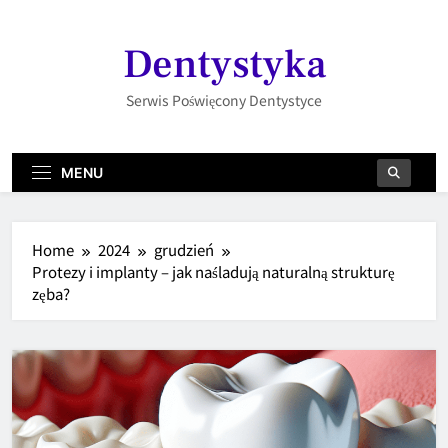
Skip
to
Dentystyka
content
Serwis Poświęcony Dentystyce
MENU
Home
2024
grudzień
Protezy i implanty – jak naśladują naturalną strukturę
zęba?