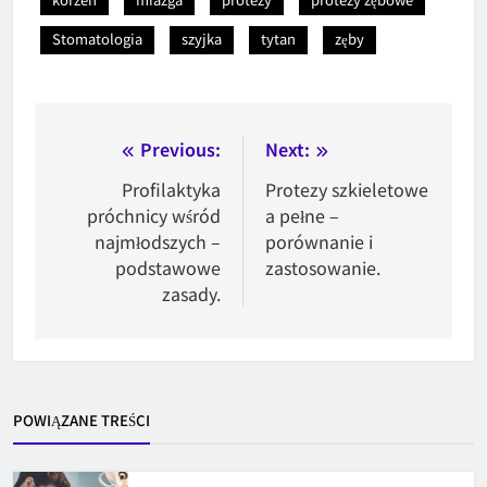
Stomatologia
szyjka
tytan
zęby
Nawigacja
Previous:
Next:
wpisu
Profilaktyka
Protezy szkieletowe
próchnicy wśród
a pełne –
najmłodszych –
porównanie i
podstawowe
zastosowanie.
zasady.
POWIĄZANE TREŚCI