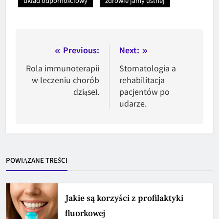
układ odpornościowy
zdrowie jamy ustnej
Nawigacja
Previous:
Next:
wpisu
Rola immunoterapii
Stomatologia a
w leczeniu chorób
rehabilitacja
dziąseł.
pacjentów po
udarze.
POWIĄZANE TREŚCI
Jakie są korzyści z profilaktyki
fluorkowej