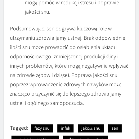
mogą pomóc w redukcji stresu i poprawie
jakości snu.
Podsumowując, sen odgrywa kluczową rolę w
utrzymaniu zdrowia jamy ustnej. Brak odpowiedniej
ilości snu może prowadzić do osłabienia układu
odpornościowego, zmniejszonej produkcji śliny i
innych problemów, które mogą negatywnie wpływać
na zdrowie zębów i dziąseł. Poprawa jakości snu
poprzez wprowadzenie zdrowych nawyków może
znacząco przyczynić się do lepszego zdrowia jamy
ustnej i ogólnego samopoczucia.
Tagged:
fazy snu
infek
jakość snu
sen