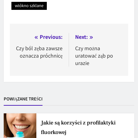
włókno szklane
Nawigacja
Previous:
Next:
wpisu
Czy ból zęba zawsze
Czy można
oznacza próchnicę
uratować ząb po
urazie
POWIĄZANE TREŚCI
Jakie są korzyści z profilaktyki
fluorkowej