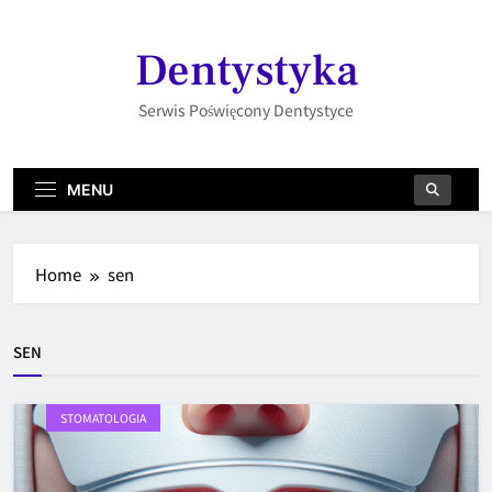
Skip
to
Dentystyka
content
Serwis Poświęcony Dentystyce
MENU
Home
sen
SEN
STOMATOLOGIA