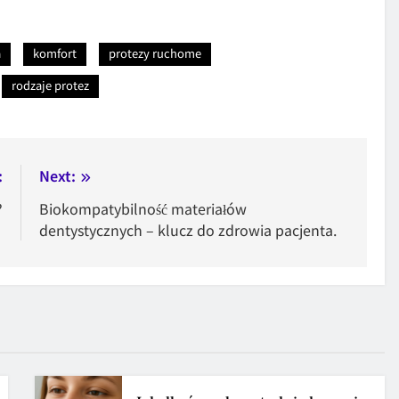
a
komfort
protezy ruchome
rodzaje protez
:
Next:
?
Biokompatybilność materiałów
dentystycznych – klucz do zdrowia pacjenta.