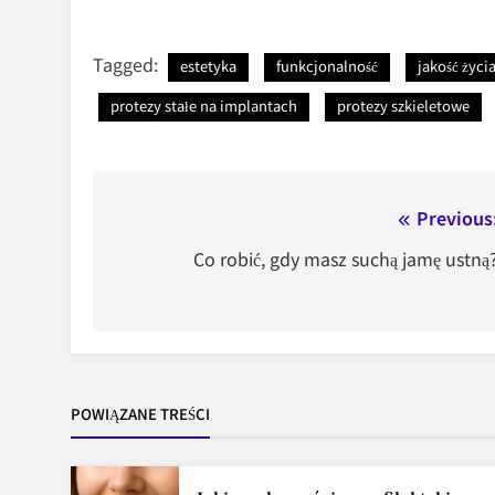
Tagged:
estetyka
funkcjonalność
jakość życi
protezy stałe na implantach
protezy szkieletowe
Nawigacja
Previous
wpisu
Co robić, gdy masz suchą jamę ustną
POWIĄZANE TREŚCI