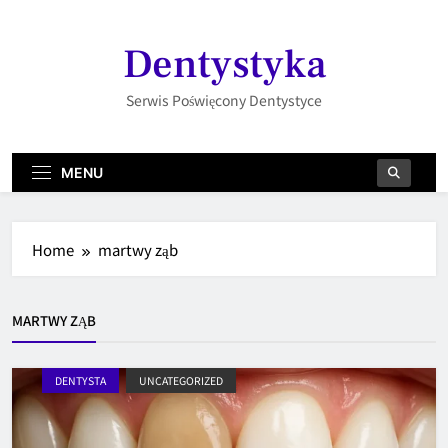
Skip
to
Dentystyka
content
Serwis Poświęcony Dentystyce
MENU
Home
martwy ząb
MARTWY ZĄB
DENTYSTA
UNCATEGORIZED