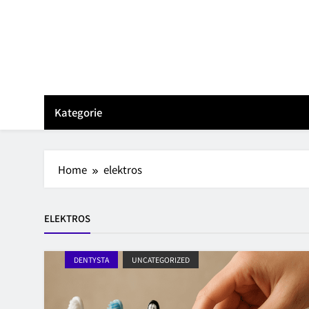
Skip
to
content
Kategorie
Home
elektros
ELEKTROS
DENTYSTA
UNCATEGORIZED