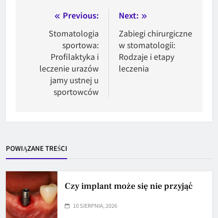
Nawigacja
Previous:
Next:
wpisu
Stomatologia
Zabiegi chirurgiczne
sportowa:
w stomatologii:
Profilaktyka i
Rodzaje i etapy
leczenie urazów
leczenia
jamy ustnej u
sportowców
POWIĄZANE TREŚCI
Czy implant może się nie przyjąć
10 SIERPNIA, 2026