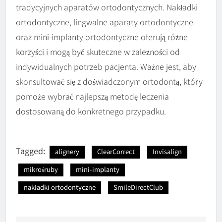
tradycyjnych aparatów ortodontycznych. Nakładki
ortodontyczne, lingwalne aparaty ortodontyczne
oraz mini-implanty ortodontyczne oferują różne
korzyści i mogą być skuteczne w zależności od
indywidualnych potrzeb pacjenta. Ważne jest, aby
skonsultować się z doświadczonym ortodontą, który
pomoże wybrać najlepszą metodę leczenia
dostosowaną do konkretnego przypadku.
Tagged:
alignery
ClearCorrect
Invisalign
mikrośruby
mini-implanty
nakładki ortodontyczne
SmileDirectClub