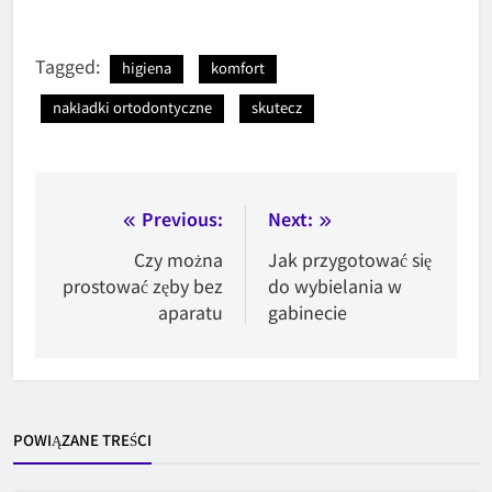
Tagged:
higiena
komfort
nakładki ortodontyczne
skutecz
Nawigacja
Previous:
Next:
wpisu
Czy można
Jak przygotować się
prostować zęby bez
do wybielania w
aparatu
gabinecie
POWIĄZANE TREŚCI