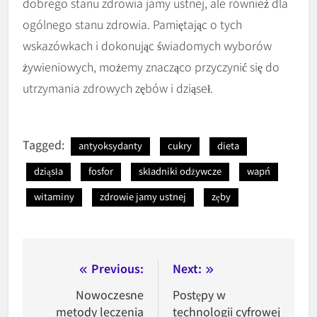
dobrego stanu zdrowia jamy ustnej, ale również dla
ogólnego stanu zdrowia. Pamiętając o tych
wskazówkach i dokonując świadomych wyborów
żywieniowych, możemy znacząco przyczynić się do
utrzymania zdrowych zębów i dziąseł.
Tagged:
antyoksydanty
cukry
dieta
dziąsła
fosfor
składniki odżywcze
wapń
witaminy
zdrowie jamy ustnej
zęby
Nawigacja
Previous:
Next:
wpisu
Nowoczesne
Postępy w
metody leczenia
technologii cyfrowej