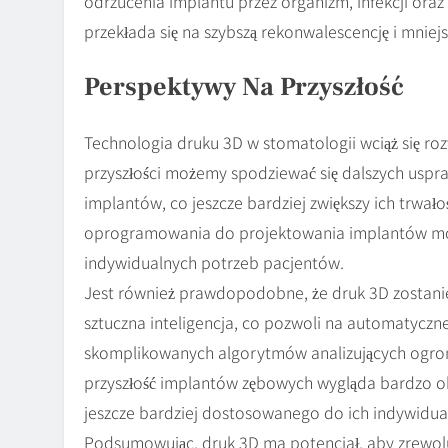
odrzucenia implantu przez organizm, infekcji ora
przekłada się na szybszą rekonwalescencję i mniej
Perspektywy Na Przyszłość
Technologia druku 3D w stomatologii wciąż się roz
przyszłości możemy spodziewać się dalszych uspr
implantów, co jeszcze bardziej zwiększy ich trwał
oprogramowania do projektowania implantów moż
indywidualnych potrzeb pacjentów.
Jest również prawdopodobne, że druk 3D zostanie
sztuczna inteligencja, co pozwoli na automatycz
skomplikowanych algorytmów analizujących ogrom
przyszłość implantów zębowych wygląda bardzo ob
jeszcze bardziej dostosowanego do ich indywidua
Podsumowując, druk 3D ma potencjał, aby zrewoluc