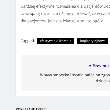
bardziej efektywne rozwiązania dla pacjentów po
ta wciąż się rozwija, możemy oczekiwać, że w najbl
dla pacjentów, jak i dla lekarzy stomatologów.
Tagged:
efektywność leczenia
implanty zębowe
Nawigacja
Previous
wpisu
Wpływ smoczka i ssania palca na zgry
dziecka
POWIĄZANE TREŚCI