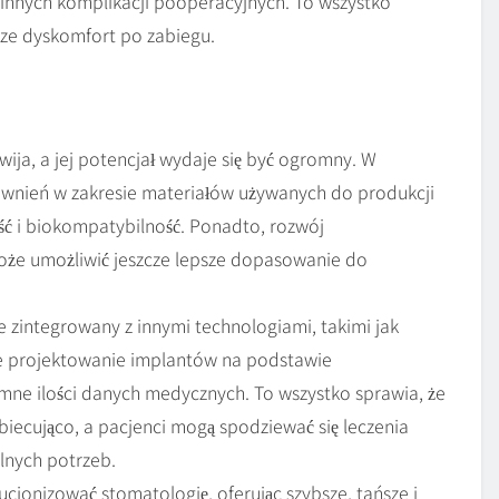
z innych komplikacji pooperacyjnych. To wszystko
sze dyskomfort po zabiegu.
wija, a jej potencjał wydaje się być ogromny. W
awnień w zakresie materiałów używanych do produkcji
ość i biokompatybilność. Ponadto, rozwój
e umożliwić jeszcze lepsze dopasowanie do
 zintegrowany z innymi technologiami, takimi jak
ne projektowanie implantów na podstawie
ne ilości danych medycznych. To wszystko sprawia, że
iecująco, a pacjenci mogą spodziewać się leczenia
lnych potrzeb.
jonizować stomatologię, oferując szybsze, tańsze i