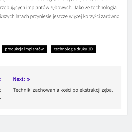
trzebujących implantów zębowych. Jako że technologia
iższych latach przyniesie jeszcze więcej korzyści zarówno
produkcja implantów
technologia druku 3D
:
Next:
z
Techniki zachowania kości po ekstrakcji zęba.
.