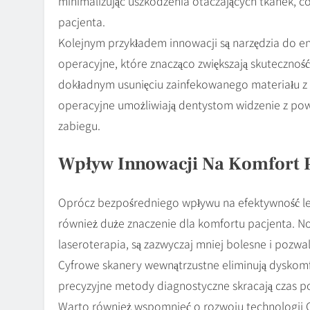
minimalizując uszkodzenia otaczających tkanek, co 
pacjenta.
Kolejnym przykładem innowacji są narzędzia do e
operacyjne, które znacząco zwiększają skutecznoś
dokładnym usunięciu zainfekowanego materiału z
operacyjne umożliwiają dentystom widzenie z powię
zabiegu.
Wpływ Innowacji Na Komfort 
Oprócz bezpośredniego wpływu na efektywność le
również duże znaczenie dla komfortu pacjenta. N
laseroterapia, są zazwyczaj mniej bolesne i pozw
Cyfrowe skanery wewnątrzustne eliminują dyskomfo
precyzyjne metody diagnostyczne skracają czas p
Warto również wspomnieć o rozwoju technologii