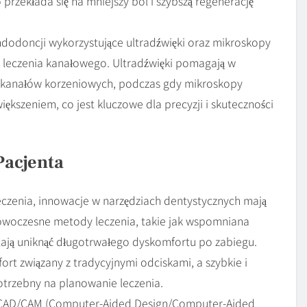
przekłada się na mniejszy ból i szybszą regenerację
ndodoncji wykorzystujące ultradźwięki oraz mikroskopy
ć leczenia kanałowego. Ultradźwięki pomagają w
 kanałów korzeniowych, podczas gdy mikroskopy
kszeniem, co jest kluczowe dla precyzji i skuteczności
Pacjenta
czenia, innowacje w narzędziach dentystycznych mają
owoczesne metody leczenia, takie jak wspomniana
alają uniknąć długotrwałego dyskomfortu po zabiegu.
rt związany z tradycyjnymi odciskami, a szybkie i
otrzebny na planowanie leczenia.
 CAD/CAM (Computer-Aided Design/Computer-Aided