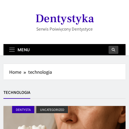
Skip
to
Dentystyka
content
Serwis Poświęcony Dentystyce
MENU
Home
technologia
TECHNOLOGIA
DENTYSTA
UNCATEGORIZED