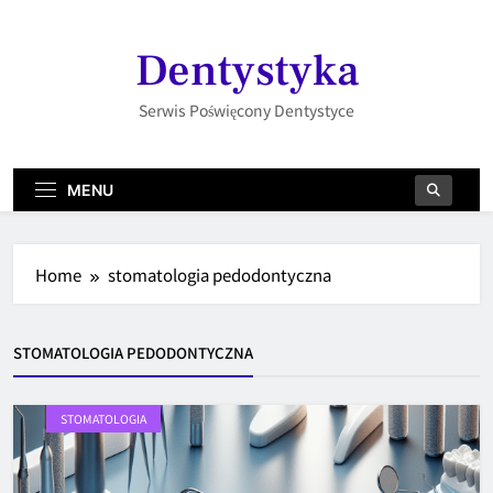
Skip
to
Dentystyka
content
Serwis Poświęcony Dentystyce
MENU
Home
stomatologia pedodontyczna
STOMATOLOGIA PEDODONTYCZNA
STOMATOLOGIA