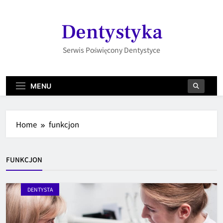
Skip
to
Dentystyka
content
Serwis Poświęcony Dentystyce
MENU
Home
funkcjon
FUNKCJON
DENTYSTA