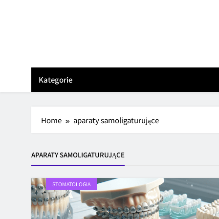
Skip
to
content
Kategorie
Home
aparaty samoligaturujące
APARATY SAMOLIGATURUJĄCE
STOMATOLOGIA