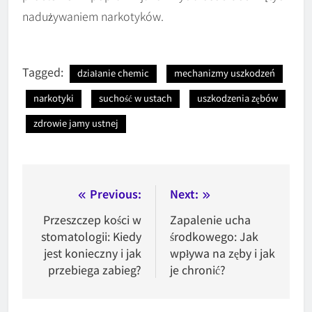
nadużywaniem narkotyków.
Tagged:
działanie chemic
mechanizmy uszkodzeń
narkotyki
suchość w ustach
uszkodzenia zębów
zdrowie jamy ustnej
Nawigacja
Previous:
Next:
wpisu
Przeszczep kości w
Zapalenie ucha
stomatologii: Kiedy
środkowego: Jak
jest konieczny i jak
wpływa na zęby i jak
przebiega zabieg?
je chronić?