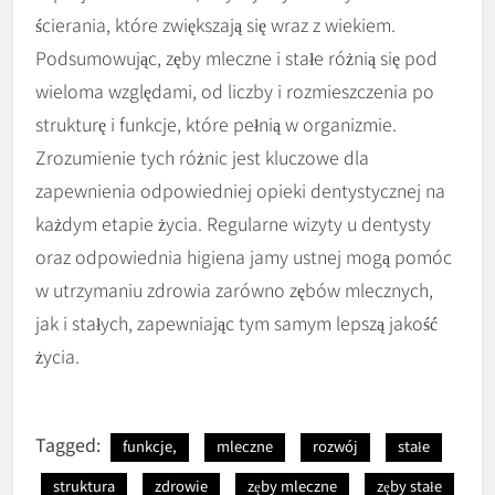
ścierania, które zwiększają się wraz z wiekiem.
Podsumowując, zęby mleczne i stałe różnią się pod
wieloma względami, od liczby i rozmieszczenia po
strukturę i funkcje, które pełnią w organizmie.
Zrozumienie tych różnic jest kluczowe dla
zapewnienia odpowiedniej opieki dentystycznej na
każdym etapie życia. Regularne wizyty u dentysty
oraz odpowiednia higiena jamy ustnej mogą pomóc
w utrzymaniu zdrowia zarówno zębów mlecznych,
jak i stałych, zapewniając tym samym lepszą jakość
życia.
Tagged:
funkcje,
mleczne
rozwój
stałe
struktura
zdrowie
zęby mleczne
zęby stałe