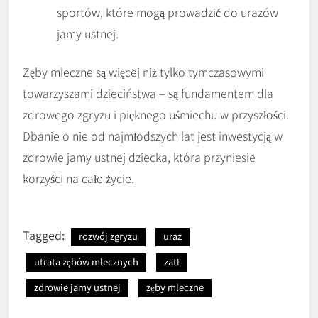
sportów, które mogą prowadzić do urazów
jamy ustnej.
Zęby mleczne są więcej niż tylko tymczasowymi
towarzyszami dzieciństwa – są fundamentem dla
zdrowego zgryzu i pięknego uśmiechu w przyszłości.
Dbanie o nie od najmłodszych lat jest inwestycją w
zdrowie jamy ustnej dziecka, która przyniesie
korzyści na całe życie.
Tagged:
rozwój zgryzu
uraz
utrata zębów mlecznych
zatł
zdrowie jamy ustnej
zęby mleczne