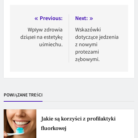
Nawigacja
Previous:
Next:
wpisu
Wpływ zdrowia
Wskazówki
dziąseł na estetykę
dotyczące jedzenia
uśmiechu.
z nowymi
protezami
zębowymi.
POWIĄZANE TREŚCI
Jakie są korzyści z profilaktyki
fluorkowej