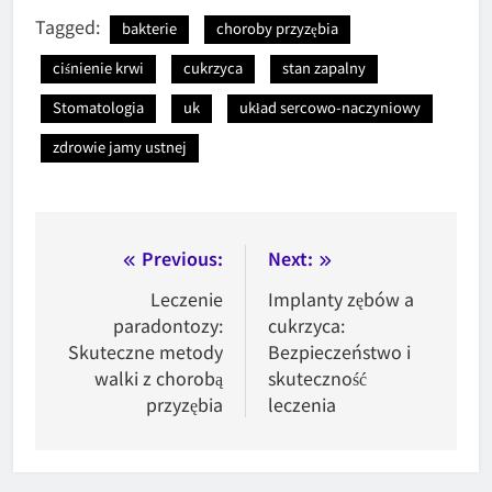
Tagged:
bakterie
choroby przyzębia
ciśnienie krwi
cukrzyca
stan zapalny
Stomatologia
uk
układ sercowo-naczyniowy
zdrowie jamy ustnej
Nawigacja
Previous:
Next:
wpisu
Leczenie
Implanty zębów a
paradontozy:
cukrzyca:
Skuteczne metody
Bezpieczeństwo i
walki z chorobą
skuteczność
przyzębia
leczenia