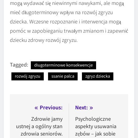
mogą wydawać się niewinnymi nawykami, ale mogą
mieć długoterminowy wpływ na rozwój zgryzu
dziecka. Wczesne rozpoznanie i interwencja mogą
pomóc w zapobieganiu trwałym zmianom i zapewnić
dziecku zdrowy rozwój zgryzu.
Tagged:
długoterminowe konsekwencje
rozwój zgryzu
ssanie palca
zgryz dziecka
Nawigacja
Previous:
Next:
wpisu
Zdrowie jamy
Psychologiczne
ustnej a ogólny stan
aspekty usuwania
zdrowia seniorów.
zębów – jak sobie