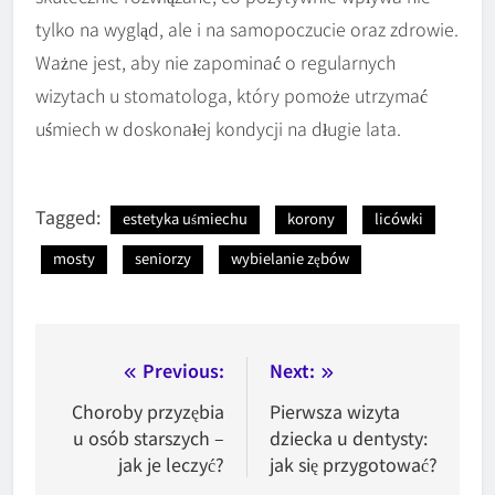
tylko na wygląd, ale i na samopoczucie oraz zdrowie.
Ważne jest, aby nie zapominać o regularnych
wizytach u stomatologa, który pomoże utrzymać
uśmiech w doskonałej kondycji na długie lata.
Tagged:
estetyka uśmiechu
korony
licówki
mosty
seniorzy
wybielanie zębów
Nawigacja
Previous:
Next:
wpisu
Choroby przyzębia
Pierwsza wizyta
u osób starszych –
dziecka u dentysty:
jak je leczyć?
jak się przygotować?