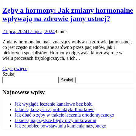
Zęby a hormony: Jak zmiany hormonalne
wpływają na zdrowie jamy ustnej?
2 lipca, 2024
17 lipca, 2024
9 mins
Zmiany hormonalne mają znaczący wpływ na zdrowie jamy ustnej,
co jest często niedoceniane zarówno przez pacjentów, jak i
niektórych specjalistów. Hormony odgrywają kluczową rolę w
wielu procesach fizjologicznych, a ich…
Czytaj więcej
Szukaj
Szukaj
Najnowsze wpisy
Jak wygląda leczenie kanałowe bez bólu
Jakie są korzyści z profilaktyki fluorkowej
Jak dbać o zęby w trakcie leczenia ortodontycznego
Jakie są najczęstsze błędy przy nitkowaniu
Jak zapobiec powstawaniu kamienia nazębnego