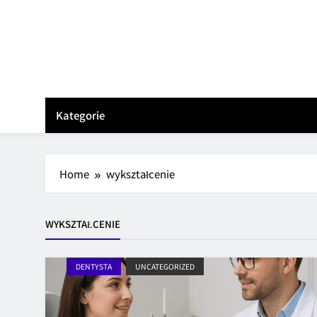
Skip
to
content
Kategorie
Home
wykształcenie
WYKSZTAŁCENIE
DENTYSTA
UNCATEGORIZED