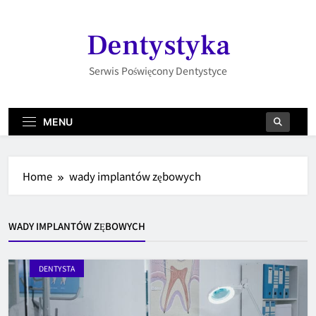
Skip
to
Dentystyka
content
Serwis Poświęcony Dentystyce
MENU
Home
wady implantów zębowych
WADY IMPLANTÓW ZĘBOWYCH
DENTYSTA