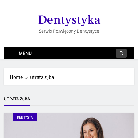
Skip
to
Dentystyka
content
Serwis Poświęcony Dentystyce
MENU
Home
utrata zęba
UTRATA ZĘBA
DENTYSTA