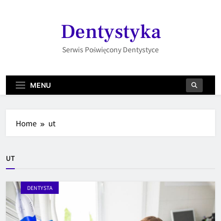
Skip
to
Dentystyka
content
Serwis Poświęcony Dentystyce
MENU
Home
ut
UT
DENTYSTA