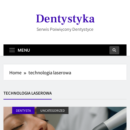
Skip
to
Dentystyka
content
Serwis Poświęcony Dentystyce
MENU
Home
technologia laserowa
TECHNOLOGIA LASEROWA
DENTYSTA
UNCATEGORIZED