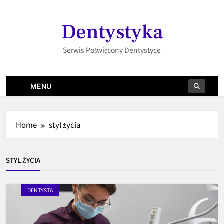
Skip
to
Dentystyka
content
Serwis Poświęcony Dentystyce
MENU
Home
styl życia
STYL ŻYCIA
DENTYSTA