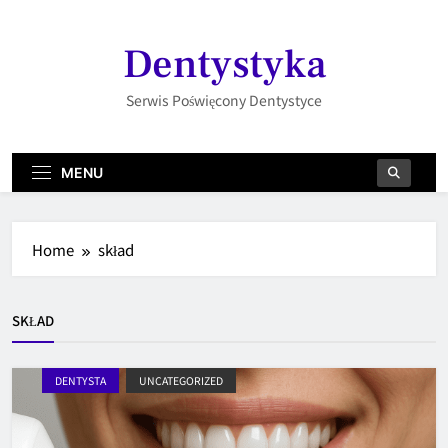
Skip
to
Dentystyka
content
Serwis Poświęcony Dentystyce
MENU
Home
skład
SKŁAD
DENTYSTA
UNCATEGORIZED