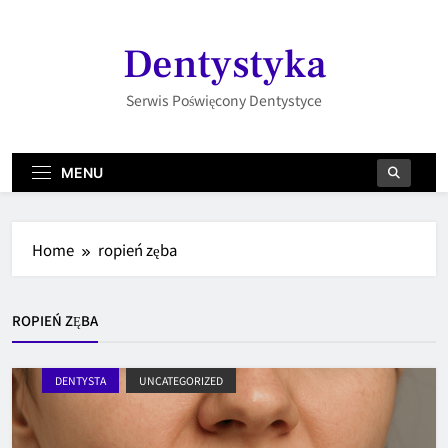
Skip
to
Dentystyka
content
Serwis Poświęcony Dentystyce
MENU
Home
ropień zęba
ROPIEŃ ZĘBA
DENTYSTA
UNCATEGORIZED