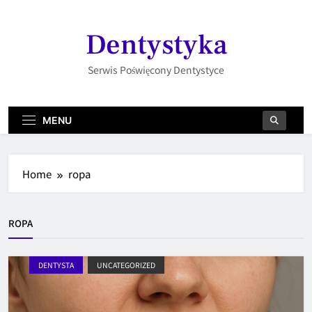
Skip
to
Dentystyka
content
Serwis Poświęcony Dentystyce
MENU
Home
ropa
ROPA
DENTYSTA
UNCATEGORIZED