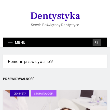
Skip
to
Dentystyka
content
Serwis Poświęcony Dentystyce
MENU
Home
przewidywalność
PRZEWIDYWALNOŚĆ
DENTYSTA
STOMATOLOGIA