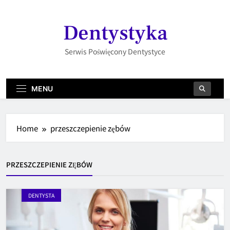
Skip
to
Dentystyka
content
Serwis Poświęcony Dentystyce
MENU
Home
przeszczepienie zębów
PRZESZCZEPIENIE ZĘBÓW
DENTYSTA