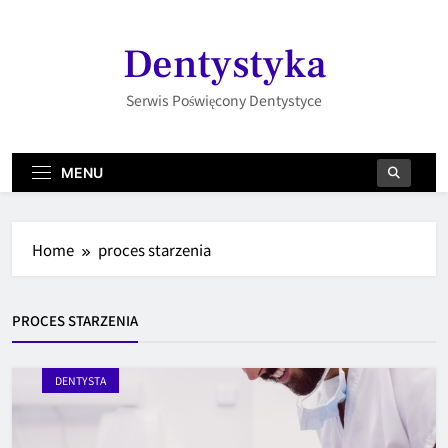
Skip
to
Dentystyka
content
Serwis Poświęcony Dentystyce
MENU
Home
proces starzenia
PROCES STARZENIA
DENTYSTA