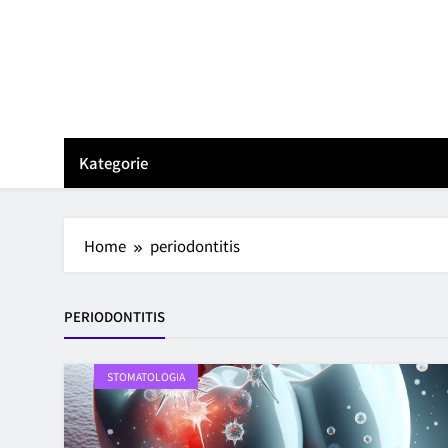
Skip
to
content
Kategorie
Home
periodontitis
PERIODONTITIS
STOMATOLOGIA