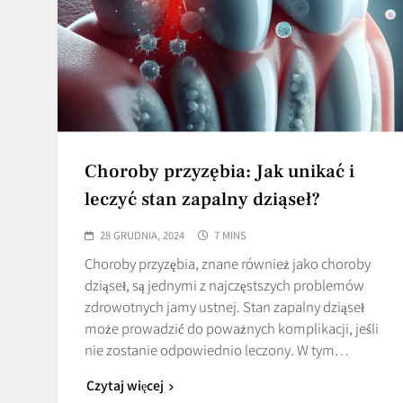
Choroby przyzębia: Jak unikać i
leczyć stan zapalny dziąseł?
28 GRUDNIA, 2024
7 MINS
Choroby przyzębia, znane również jako choroby
dziąseł, są jednymi z najczęstszych problemów
zdrowotnych jamy ustnej. Stan zapalny dziąseł
może prowadzić do poważnych komplikacji, jeśli
nie zostanie odpowiednio leczony. W tym…
Czytaj więcej