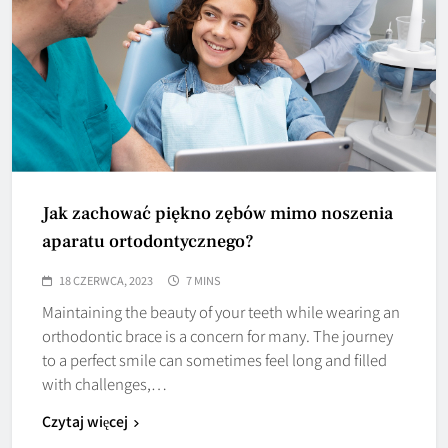
Jak zachować piękno zębów mimo noszenia
aparatu ortodontycznego?
18 CZERWCA, 2023
7 MINS
Maintaining the beauty of your teeth while wearing an
orthodontic brace is a concern for many. The journey
to a perfect smile can sometimes feel long and filled
with challenges,…
Czytaj więcej