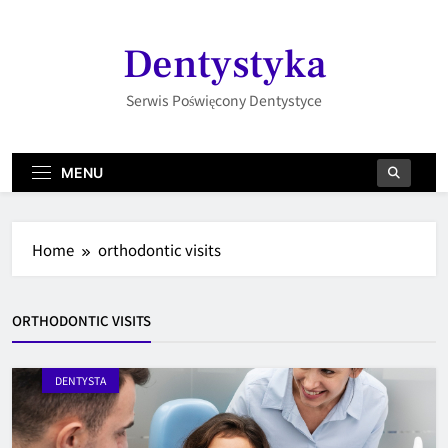
Skip
to
Dentystyka
content
Serwis Poświęcony Dentystyce
MENU
Home
orthodontic visits
ORTHODONTIC VISITS
DENTYSTA