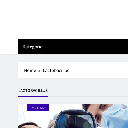
Skip
to
content
Kategorie
Home
Lactobacillus
LACTOBACILLUS
DENTYSTA