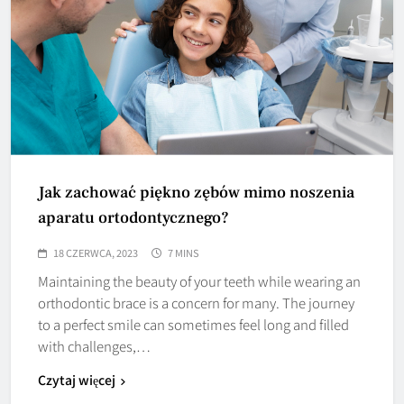
Jak zachować piękno zębów mimo noszenia
aparatu ortodontycznego?
18 CZERWCA, 2023
7 MINS
Maintaining the beauty of your teeth while wearing an
orthodontic brace is a concern for many. The journey
to a perfect smile can sometimes feel long and filled
with challenges,…
Czytaj więcej