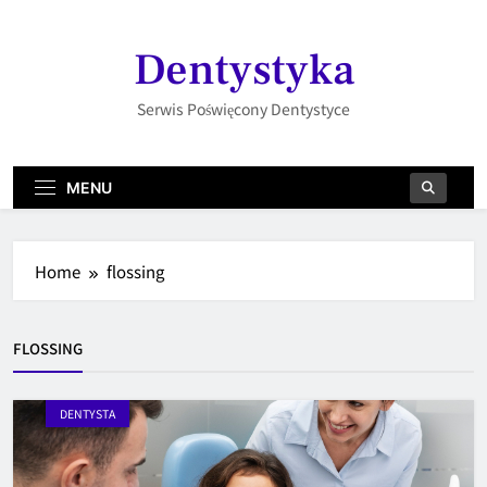
Skip
to
Dentystyka
content
Serwis Poświęcony Dentystyce
MENU
Home
flossing
FLOSSING
DENTYSTA