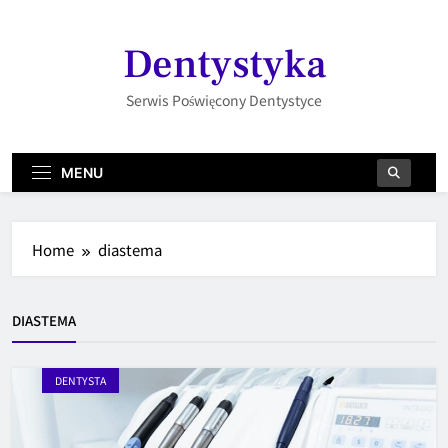
Skip
to
Dentystyka
content
Serwis Poświęcony Dentystyce
MENU
Home
diastema
DIASTEMA
DENTYSTA