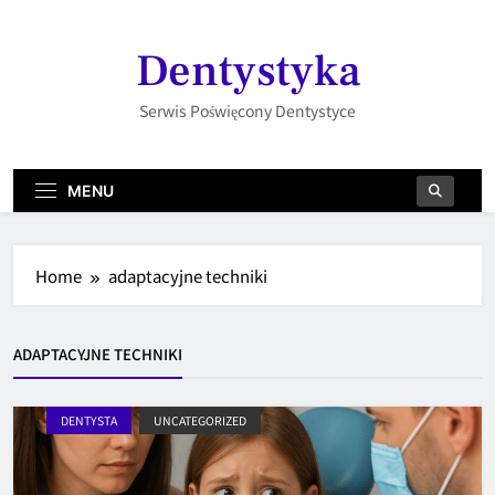
Skip
to
Dentystyka
content
Serwis Poświęcony Dentystyce
MENU
Home
adaptacyjne techniki
ADAPTACYJNE TECHNIKI
DENTYSTA
UNCATEGORIZED