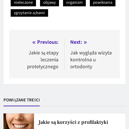
nieleczone
objawy
organizm
powikłania
zgrzytanie zębami
Nawigacja
Previous:
Next:
wpisu
Jakie są etapy
Jak wygląda wizyta
leczenia
kontrolna u
protetycznego
ortodonty
POWIĄZANE TREŚCI
Jakie są korzyści z profilaktyki