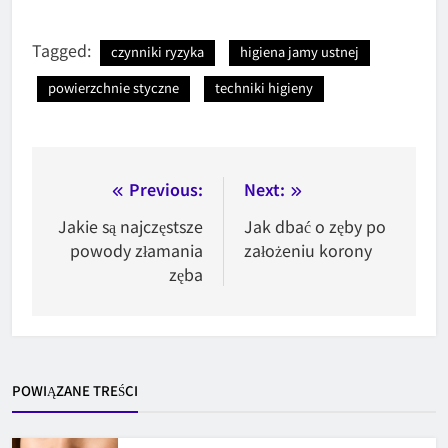
Tagged:
czynniki ryzyka
higiena jamy ustnej
powierzchnie styczne
techniki higieny
Nawigacja
Previous:
Next:
wpisu
Jakie są najczęstsze
Jak dbać o zęby po
powody złamania
założeniu korony
zęba
POWIĄZANE TREŚCI