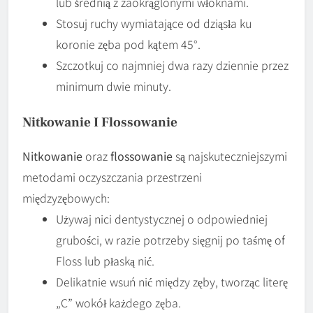
lub średnią z zaokrąglonymi włóknami.
Stosuj ruchy wymiatające od dziąsła ku
koronie zęba pod kątem 45°.
Szczotkuj co najmniej dwa razy dziennie przez
minimum dwie minuty.
Nitkowanie I Flossowanie
Nitkowanie
oraz
flossowanie
są najskuteczniejszymi
metodami oczyszczania przestrzeni
międzyzębowych:
Używaj nici dentystycznej o odpowiedniej
grubości, w razie potrzeby sięgnij po taśmę of
Floss lub płaską nić.
Delikatnie wsuń nić między zęby, tworząc literę
„C” wokół każdego zęba.