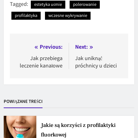
Tagged:
estetyka uśmie
polerowanie
profilaktyka
wczesne wykrywanie
Nawigacja
Previous:
Next:
wpisu
Jak przebiega
Jak uniknąć
leczenie kanałowe
próchnicy u dzieci
POWIĄZANE TREŚCI
Jakie są korzyści z profilaktyki
fluorkowej