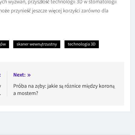
h wyzwań, przyszłość technologii 3D w stomatologii
może przynieść jeszcze więcej korzyści zarówno dla
gów
skaner wewnątrzustny
technologia 3D
:
Next:
y
Próba na zęby: jakie są różnice między koroną
.
a mostem?