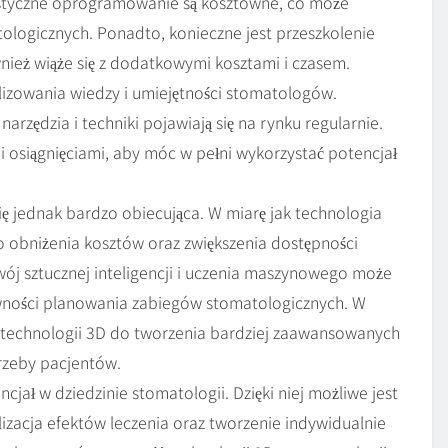
listyczne oprogramowanie są kosztowne, co może
ologicznych. Ponadto, konieczne jest przeszkolenie
wnież wiąże się z dodatkowymi kosztami i czasem.
lizowania wiedzy i umiejętności stomatologów.
arzędzia i techniki pojawiają się na rynku regularnie.
 osiągnięciami, aby móc w pełni wykorzystać potencjał
ię jednak bardzo obiecująca. W miarę jak technologia
go obniżenia kosztów oraz zwiększenia dostępności
ój sztucznej inteligencji i uczenia maszynowego może
ktywności planowania zabiegów stomatologicznych. W
e technologii 3D do tworzenia bardziej zaawansowanych
trzeby pacjentów.
ł w dziedzinie stomatologii. Dzięki niej możliwe jest
izacja efektów leczenia oraz tworzenie indywidualnie