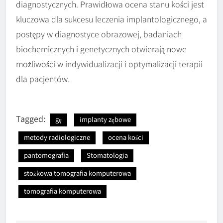
diagnostycznych. Prawidłowa ocena stanu kości jest
kluczowa dla sukcesu leczenia implantologicznego, a
postępy w diagnostyce obrazowej, badaniach
biochemicznych i genetycznych otwierają nowe
możliwości w indywidualizacji i optymalizacji terapii
dla pacjentów.
Tagged:
gę
implanty zębowe
metody radiologiczne
ocena kości
pantomografia
Stomatologia
stożkowa tomografia komputerowa
tomografia komputerowa