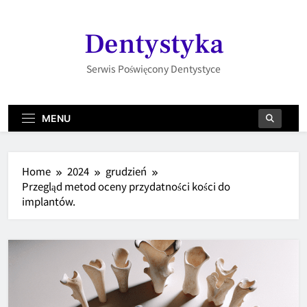
Skip
to
Dentystyka
content
Serwis Poświęcony Dentystyce
MENU
Home
2024
grudzień
Przegląd metod oceny przydatności kości do
implantów.